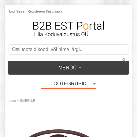
Logi Sisse
Registreeru Kasutajaks
MENÜÜ
TOOTEGRUPID
»
home
ISABELLE