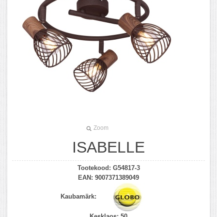
Zoom
ISABELLE
Tootekood:
G54817-3
EAN:
9007371389049
Kaubamärk:
Kesklaos:
50