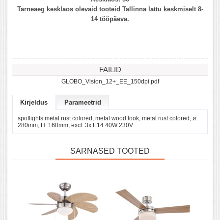
Tarneaeg kesklaos olevaid tooteid Tallinna lattu keskmiselt 8-
14 tööpäeva.
FAILID
GLOBO_Vision_12+_EE_150dpi.pdf
Kirjeldus
Parameetrid
spotlights metal rust colored, metal wood look, metal rust colored, ø:
280mm, H: 160mm, excl. 3x E14 40W 230V
SARNASED TOOTED