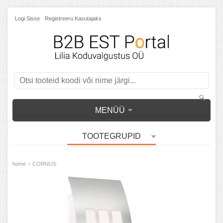
Logi Sisse
Registreeru Kasutajaks
MENÜÜ
TOOTEGRUPID
»
home
CORNUS