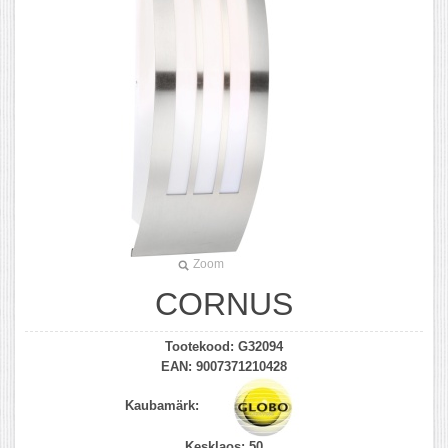
Zoom
CORNUS
Tootekood:
G32094
EAN:
9007371210428
Kaubamärk:
Kesklaos:
50